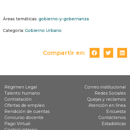
Áreas temáticas:
gobierno-y-gobernanza
Categoria:
Gobierno Urbano
Compartir en:
Régimen Legal
Correo institucional
Talento humano
Redes Sociales
Contratación
Quejas y reclamos
Ofertas de empleo
Atención en línea
Rendición de cuentas
Encuesta
Concurso docente
Contáctenos
Pago Virtual
Estadísticas
Control interno