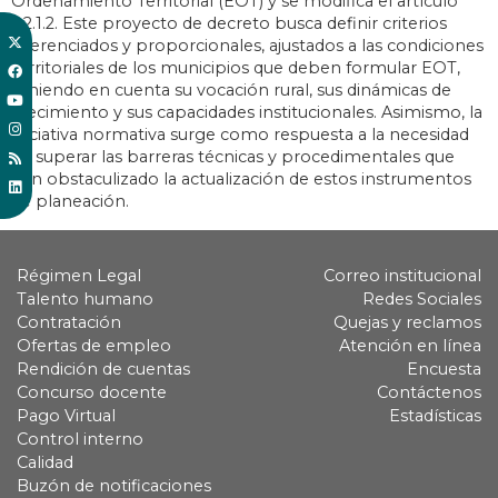
Ordenamiento Territorial (EOT) y se modifica el artículo
2.2.1.2. Este proyecto de decreto busca definir criterios
diferenciados y proporcionales, ajustados a las condiciones
territoriales de los municipios que deben formular EOT,
teniendo en cuenta su vocación rural, sus dinámicas de
crecimiento y sus capacidades institucionales. Asimismo, la
iniciativa normativa surge como respuesta a la necesidad
de superar las barreras técnicas y procedimentales que
han obstaculizado la actualización de estos instrumentos
de planeación.
Régimen Legal
Correo institucional
Talento humano
Redes Sociales
Contratación
Quejas y reclamos
Ofertas de empleo
Atención en línea
Rendición de cuentas
Encuesta
Concurso docente
Contáctenos
Pago Virtual
Estadísticas
Control interno
Calidad
Buzón de notificaciones