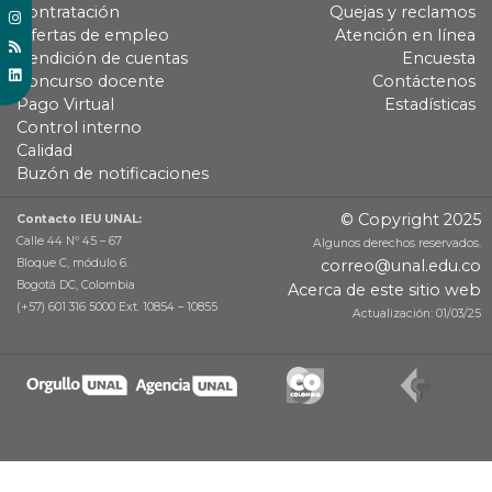
Contratación
Quejas y reclamos
Ofertas de empleo
Atención en línea
Rendición de cuentas
Encuesta
Concurso docente
Contáctenos
Pago Virtual
Estadísticas
Control interno
Calidad
Buzón de notificaciones
© Copyright 2025
Contacto IEU UNAL:
Calle 44 Nº 45 – 67
Algunos derechos reservados.
Bloque C, módulo 6.
correo@unal.edu.co
Bogotá DC, Colombia
Acerca de este sitio web
(+57) 601 316 5000 Ext. 10854 – 10855
Actualización: 01/03/25