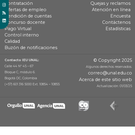
Contratación
Quejas y reclamos
Ofertas de empleo
Atención en línea
Rendición de cuentas
Encuesta
Concurso docente
Contáctenos
Pago Virtual
Estadísticas
Control interno
Calidad
Buzón de notificaciones
© Copyright 2025
Contacto IEU UNAL:
Calle 44 Nº 45 – 67
Algunos derechos reservados.
Bloque C, módulo 6.
correo@unal.edu.co
Bogotá DC, Colombia
Acerca de este sitio web
(+57) 601 316 5000 Ext. 10854 – 10855
Actualización: 01/03/25