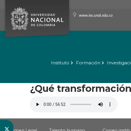
www.ieu.unal.edu.co
Instituto
Formación
Investigac
¿Qué transformación 
Régimen Legal
Talento humano
Correo instit