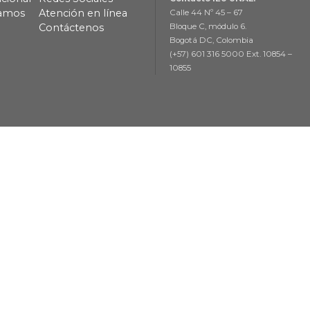
lamos
Atención en línea
Calle 44 Nº 45 – 67
Contáctenos
Bloque C, módulo 6.
Bogotá DC, Colombia
(+57) 601 316 5000 Ext. 10854 –
10855