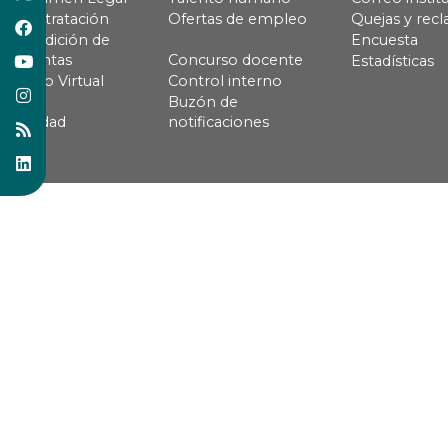
Contratación
Ofertas de empleo
Quejas y rec
Rendición de
Encuesta
cuentas
Concurso docente
Estadísticas
Pago Virtual
Control interno
Buzón de
Calidad
notificaciones