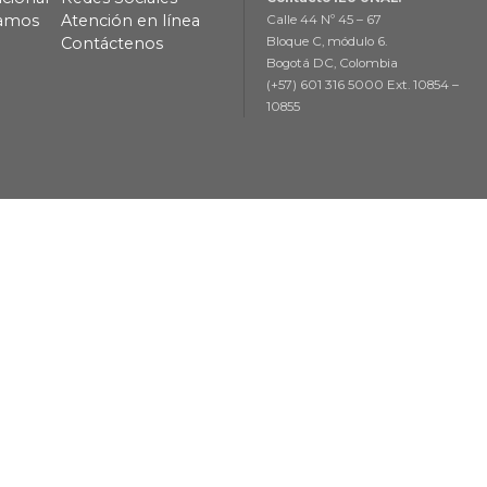
lamos
Atención en línea
Calle 44 Nº 45 – 67
Contáctenos
Bloque C, módulo 6.
Bogotá DC, Colombia
(+57) 601 316 5000 Ext. 10854 –
10855