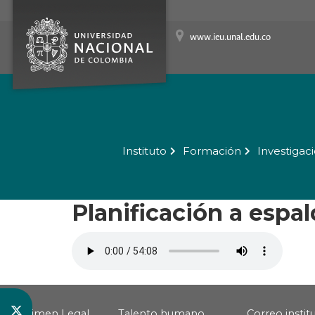
www.ieu.unal.edu.co
Instituto
Formación
Investigac
Planificación a espal
Régimen Legal
Talento humano
Correo instit