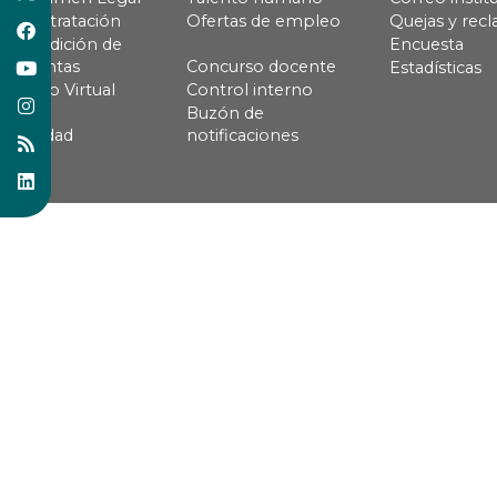
Contratación
Ofertas de empleo
Quejas y rec
Rendición de
Encuesta
cuentas
Concurso docente
Estadísticas
Pago Virtual
Control interno
Buzón de
Calidad
notificaciones