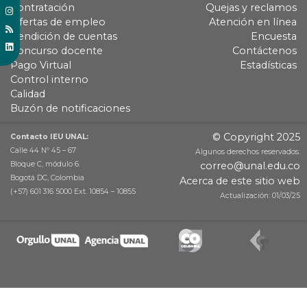
Contratación
Quejas y reclamos
Ofertas de empleo
Atención en línea
Rendición de cuentas
Encuesta
Concurso docente
Contáctenos
Pago Virtual
Estadísticas
Control interno
Calidad
Buzón de notificaciones
© Copyright 2025
Contacto IEU UNAL:
Calle 44 Nº 45 – 67
Algunos derechos reservados.
Bloque C, módulo 6.
correo@unal.edu.co
Bogotá DC, Colombia
Acerca de este sitio web
(+57) 601 316 5000 Ext. 10854 – 10855
Actualización: 01/03/25