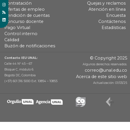
Contratación
Quejas y reclamos
Ofertas de empleo
Atención en línea
Rendición de cuentas
Encuesta
Concurso docente
Contáctenos
Pago Virtual
Estadísticas
Control interno
Calidad
Buzón de notificaciones
© Copyright 2025
Contacto IEU UNAL:
Calle 44 Nº 45 – 67
Algunos derechos reservados.
Bloque C, módulo 6.
correo@unal.edu.co
Bogotá DC, Colombia
Acerca de este sitio web
(+57) 601 316 5000 Ext. 10854 – 10855
Actualización: 01/03/25