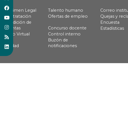
Régimen Legal
Talento humano
Correo instit
Contratación
Ofertas de empleo
Quejas y rec
Rendición de
Encuesta
cuentas
Concurso docente
Estadísticas
Pago Virtual
Control interno
Buzón de
Calidad
notificaciones