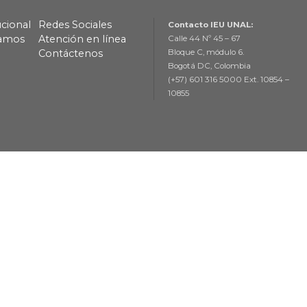
ucional
Redes Sociales
Contacto IEU UNAL:
lamos
Atención en línea
Calle 44 Nº 45 – 67
Contáctenos
Bloque C, módulo 6.
Bogotá DC, Colombia
(+57) 601 316 5000 Ext. 10854 –
10855