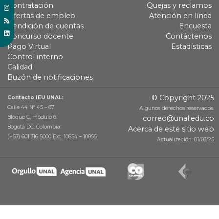
Contratación
Quejas y reclamos
Ofertas de empleo
Atención en línea
Rendición de cuentas
Encuesta
Concurso docente
Contáctenos
Pago Virtual
Estadísticas
Control interno
Calidad
Buzón de notificaciones
© Copyright 2025
Contacto IEU UNAL:
Calle 44 Nº 45 – 67
Algunos derechos reservados.
Bloque C, módulo 6.
correo@unal.edu.co
Bogotá DC, Colombia
Acerca de este sitio web
(+57) 601 316 5000 Ext. 10854 – 10855
Actualización: 01/03/25