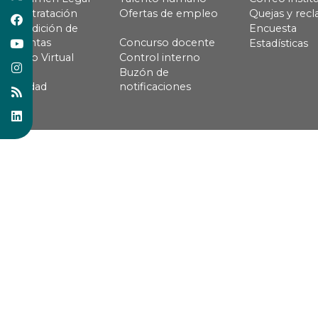
Contratación
Ofertas de empleo
Quejas y rec
Rendición de
Encuesta
cuentas
Concurso docente
Estadísticas
Pago Virtual
Control interno
Buzón de
Calidad
notificaciones