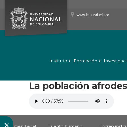
www.ieu.unal.edu.co
Instituto
Formación
Investigac
La población afrodes
Régimen Legal
Talento humano
Correo instit