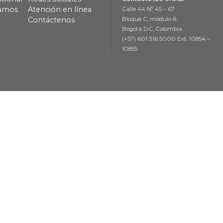
lamos
Atención en línea
Calle 44 Nº 45 – 67
Contáctenos
Bloque C, módulo 6.
Bogotá DC, Colombia
(+57) 601 316 5000 Ext. 10854 –
10855