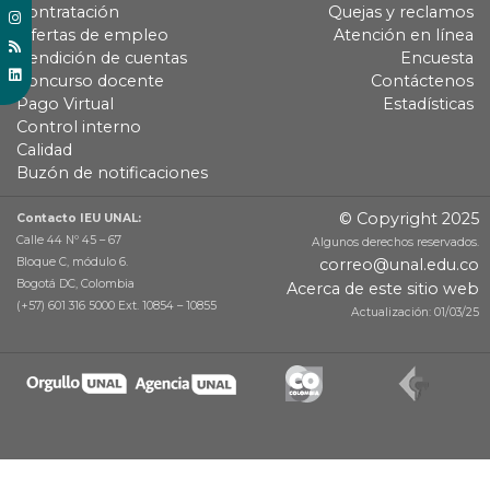
Contratación
Quejas y reclamos
Ofertas de empleo
Atención en línea
Rendición de cuentas
Encuesta
Concurso docente
Contáctenos
Pago Virtual
Estadísticas
Control interno
Calidad
Buzón de notificaciones
© Copyright 2025
Contacto IEU UNAL:
Calle 44 Nº 45 – 67
Algunos derechos reservados.
Bloque C, módulo 6.
correo@unal.edu.co
Bogotá DC, Colombia
Acerca de este sitio web
(+57) 601 316 5000 Ext. 10854 – 10855
Actualización: 01/03/25