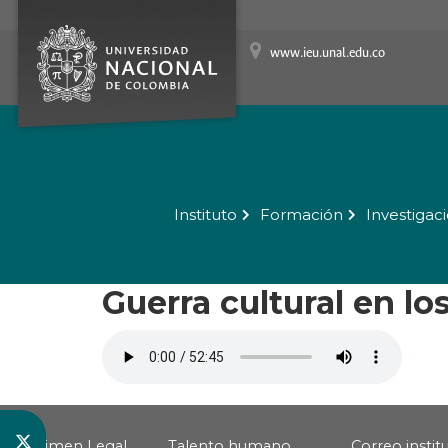
www.ieu.unal.edu.co
Instituto
Formación
Investigac
Guerra cultural en l
Régimen Legal
Talento humano
Correo instit