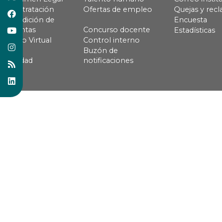
Contratación
Ofertas de empleo
Quejas y rec
Rendición de
Encuesta
cuentas
Concurso docente
Estadísticas
Pago Virtual
Control interno
Buzón de
Calidad
notificaciones