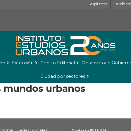
Aspirantes
Estudiante
ión
Extensión
Centro Editorial
Observatorio Gobiern
Ciudad por sectores
os mundos urbanos
ucional
Redes Sociales
Contacto IEU UNAL: