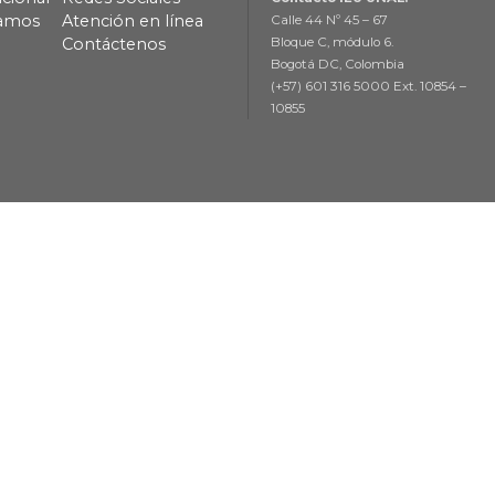
lamos
Atención en línea
Calle 44 Nº 45 – 67
Contáctenos
Bloque C, módulo 6.
Bogotá DC, Colombia
(+57) 601 316 5000 Ext. 10854 –
10855