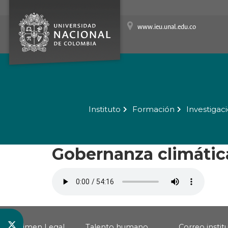
www.ieu.unal.edu.co
Instituto
Formación
Investigac
Gobernanza climátic
Régimen Legal
Talento humano
Correo instit