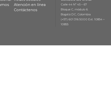
lamos
Atención en línea
Calle 44 Nº 45 – 67
Contáctenos
Bloque C, módulo 6.
Bogotá DC, Colombia
(+57) 601 316 5000 Ext. 10854 –
10855