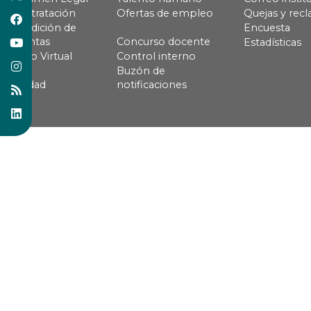
Contratación
Ofertas de empleo
Quejas y rec
Rendición de
Encuesta
cuentas
Concurso docente
Estadísticas
Pago Virtual
Control interno
Buzón de
Calidad
notificaciones