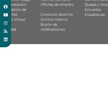
Contratación
Ofertas de empleo
Quejas y rec
Rendición de
Encuesta
cuentas
Concurso docente
Estadísticas
Pago Virtual
Control interno
Buzón de
Calidad
notificaciones