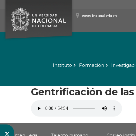
www.ieu.unal.edu.co
Instituto
Formación
Investigac
Gentrificación de la
Régimen Legal
Talento humano
Correo instit