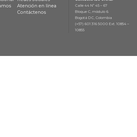
lamos
Atención en línea
Calle 44 Nº 45 – 67
Contáctenos
Bloque C, módulo 6.
Bogotá DC, Colombia
(+57) 601 316 5000 Ext. 10854 –
10855