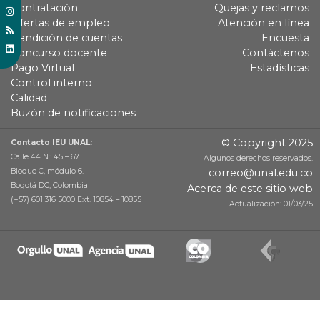
Contratación
Quejas y reclamos
Ofertas de empleo
Atención en línea
Rendición de cuentas
Encuesta
Concurso docente
Contáctenos
Pago Virtual
Estadísticas
Control interno
Calidad
Buzón de notificaciones
© Copyright 2025
Contacto IEU UNAL:
Calle 44 Nº 45 – 67
Algunos derechos reservados.
Bloque C, módulo 6.
correo@unal.edu.co
Bogotá DC, Colombia
Acerca de este sitio web
(+57) 601 316 5000 Ext. 10854 – 10855
Actualización: 01/03/25