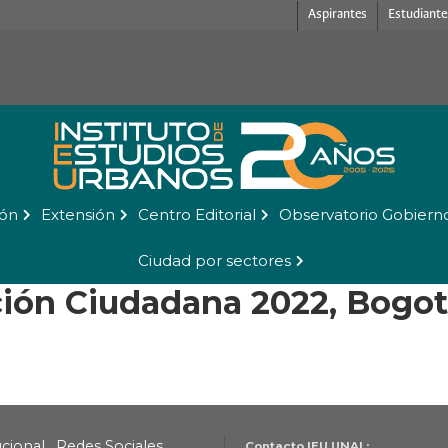
Aspirantes
Estudiante
ión
Extensión
Centro Editorial
Observatorio Gobiern
Ciudad por sectores
ción Ciudadana 2022, Bog
ucional
Redes Sociales
Contacto IEU UNAL: