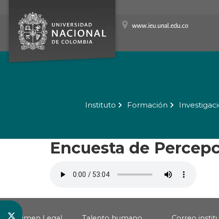
www.ieu.unal.edu.co
Instituto
Formación
Investigac
Encuesta de Percep
Régimen Legal
Talento humano
Correo instit