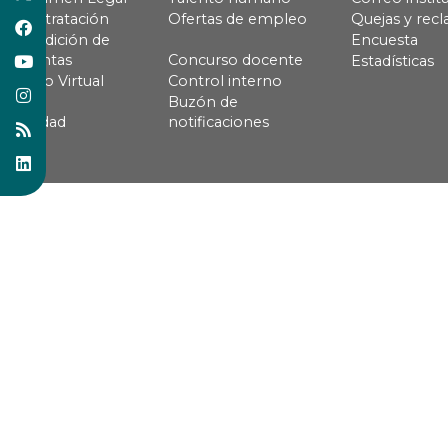
Contratación
Ofertas de empleo
Quejas y rec
Rendición de
Encuesta
cuentas
Concurso docente
Estadísticas
Pago Virtual
Control interno
Buzón de
Calidad
notificaciones