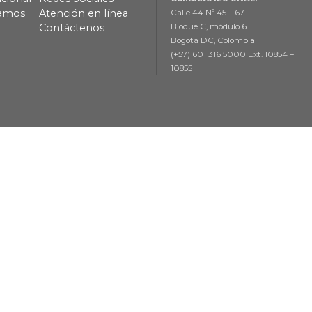
lamos
Atención en línea
Calle 44 Nº 45 – 67
Contáctenos
Bloque C, módulo 6.
Bogotá DC, Colombia
(+57) 601 316 5000 Ext. 10854 –
10855