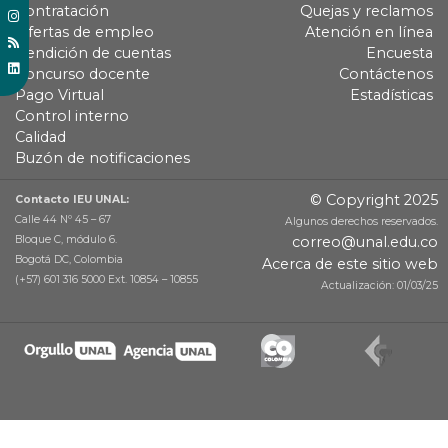
Contratación
Quejas y reclamos
Ofertas de empleo
Atención en línea
Rendición de cuentas
Encuesta
Concurso docente
Contáctenos
Pago Virtual
Estadísticas
Control interno
Calidad
Buzón de notificaciones
© Copyright 2025
Contacto IEU UNAL:
Calle 44 Nº 45 – 67
Algunos derechos reservados.
Bloque C, módulo 6.
correo@unal.edu.co
Bogotá DC, Colombia
Acerca de este sitio web
(+57) 601 316 5000 Ext. 10854 – 10855
Actualización: 01/03/25