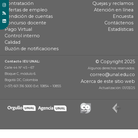
Contratación
Quejas y reclamos
Ofertas de empleo
Atención en línea
Rendición de cuentas
Encuesta
Concurso docente
Contáctenos
Pago Virtual
Estadísticas
Control interno
Calidad
Buzón de notificaciones
© Copyright 2025
Contacto IEU UNAL:
Calle 44 Nº 45 – 67
Algunos derechos reservados.
Bloque C, módulo 6.
correo@unal.edu.co
Bogotá DC, Colombia
Acerca de este sitio web
(+57) 601 316 5000 Ext. 10854 – 10855
Actualización: 01/03/25