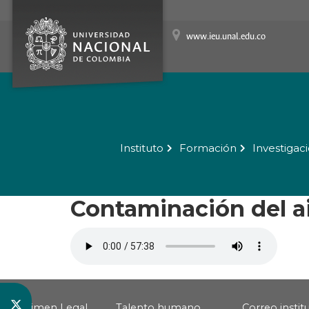
www.ieu.unal.edu.co
Instituto
Formación
Investigac
Contaminación del a
Régimen Legal
Talento humano
Correo instit