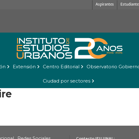
Aspirantes
Estudiante
ión
Extensión
Centro Editorial
Observatorio Gobiern
Ciudad por sectores
ire
ucional
Redes Sociales
Contacto IEU UNAL: