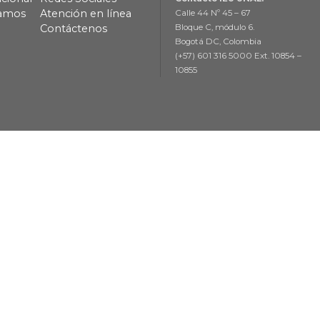
lamos
Atención en línea
Calle 44 Nº 45 – 67
Contáctenos
Bloque C, módulo 6.
Bogotá DC, Colombia
(+57) 601 316 5000 Ext. 10854 –
10855