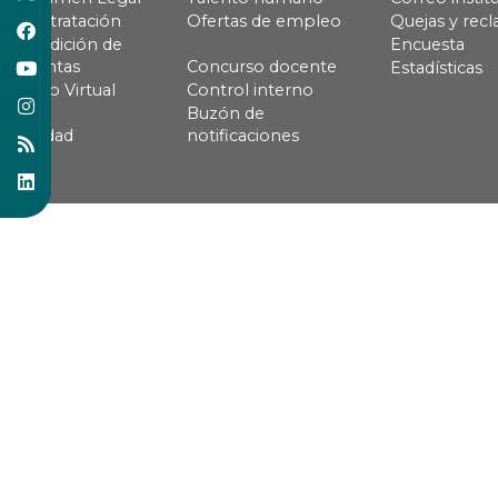
Contratación
Ofertas de empleo
Quejas y rec
Rendición de
Encuesta
cuentas
Concurso docente
Estadísticas
Pago Virtual
Control interno
Buzón de
Calidad
notificaciones