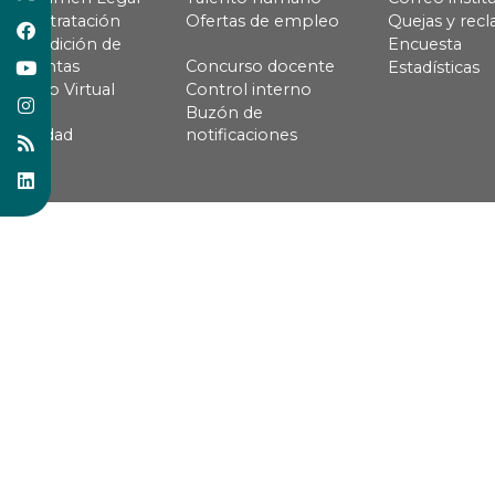
Contratación
Ofertas de empleo
Quejas y rec
Rendición de
Encuesta
cuentas
Concurso docente
Estadísticas
Pago Virtual
Control interno
Buzón de
Calidad
notificaciones