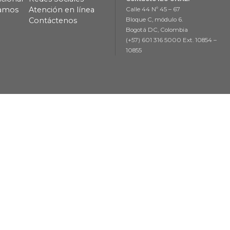
lamos
Atención en línea
Calle 44 Nº 45 – 67
Contáctenos
Bloque C, módulo 6.
Bogotá DC, Colombia
(+57) 601 316 5000 Ext. 10854 –
10855