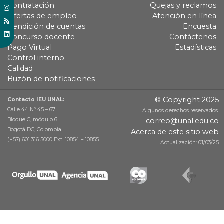
Contratación
Quejas y reclamos
Ofertas de empleo
Atención en línea
Rendición de cuentas
Encuesta
Concurso docente
Contáctenos
Pago Virtual
Estadísticas
Control interno
Calidad
Buzón de notificaciones
© Copyright 2025
Contacto IEU UNAL:
Calle 44 Nº 45 – 67
Algunos derechos reservados.
Bloque C, módulo 6.
correo@unal.edu.co
Bogotá DC, Colombia
Acerca de este sitio web
(+57) 601 316 5000 Ext. 10854 – 10855
Actualización: 01/03/25