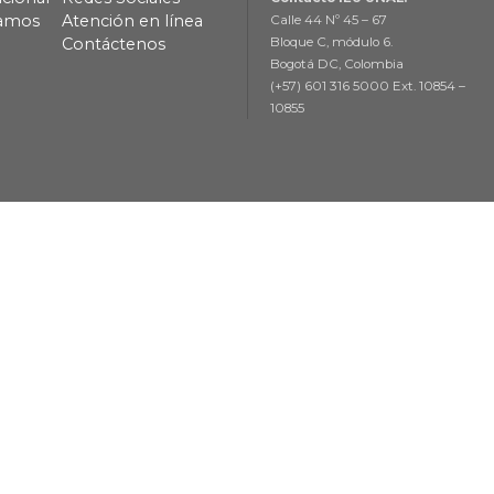
lamos
Atención en línea
Calle 44 Nº 45 – 67
Contáctenos
Bloque C, módulo 6.
Bogotá DC, Colombia
(+57) 601 316 5000 Ext. 10854 –
10855