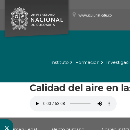
www.ieu.unal.edu.co
Instituto
Formación
Investigac
Calidad del aire en l
Régimen Legal
Talento humano
Correo instit