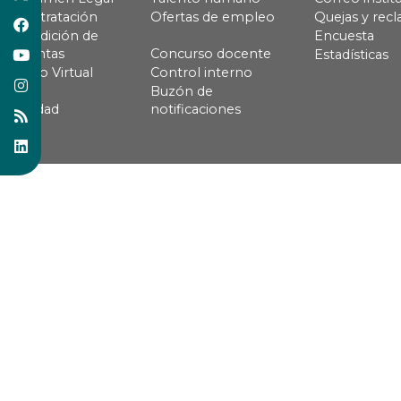
Contratación
Ofertas de empleo
Quejas y rec
Rendición de
Encuesta
cuentas
Concurso docente
Estadísticas
Pago Virtual
Control interno
Buzón de
Calidad
notificaciones