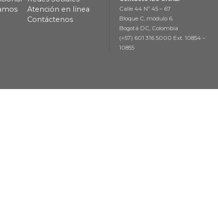
lamos
Atención en línea
Calle 44 Nº 45 – 67
Contáctenos
Bloque C, módulo 6.
Bogotá DC, Colombia
(+57) 601 316 5000 Ext. 10854 –
10855