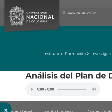
www.ieu.unal.edu.co
Instituto
Formación
Investigac
Análisis del Plan de 
Régimen Legal
Talento humano
Correo instit