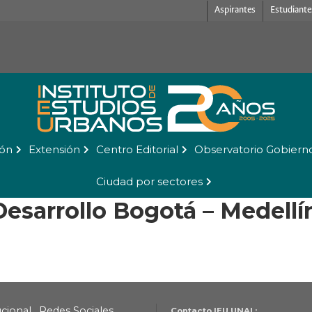
Aspirantes
Estudiante
ión
Extensión
Centro Editorial
Observatorio Gobiern
Ciudad por sectores
Desarrollo Bogotá – Medellí
ucional
Redes Sociales
Contacto IEU UNAL: