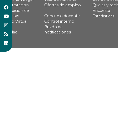
Contratación
Ofertas de empleo
Quejas y rec
Rendición de
Encuesta
cuentas
Concurso docente
Estadísticas
Pago Virtual
Control interno
Buzón de
Calidad
notificaciones