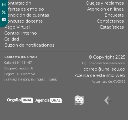
Contratación
Quejas y reclamos
Ofertas de empleo
Atención en línea
Rendición de cuentas
Encuesta
Concurso docente
Contáctenos
Pago Virtual
Estadísticas
Control interno
Calidad
Buzón de notificaciones
© Copyright 2025
Contacto IEU UNAL:
Calle 44 Nº 45 – 67
Algunos derechos reservados.
Bloque C, módulo 6.
correo@unal.edu.co
Bogotá DC, Colombia
Acerca de este sitio web
(+57) 601 316 5000 Ext. 10854 – 10855
Actualización: 01/03/25