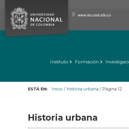
www.ieu.unal.edu.co
Instituto
Formación
Investigac
ESTÁ EN:
Inicio
/
Historia urbana
/
Página 12
Historia urbana