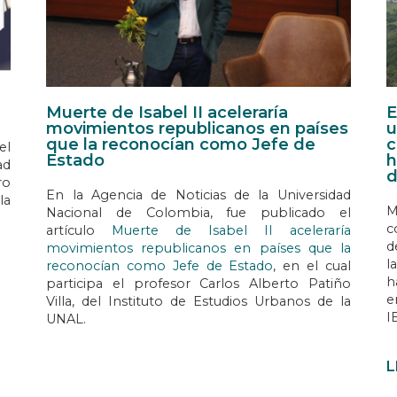
Muerte de Isabel II aceleraría
E
movimientos republicanos en países
u
que la reconocían como Jefe de
c
el
Estado
h
ad
d
ro
En la Agencia de Noticias de la Universidad
la
M
Nacional de Colombia, fue publicado el
c
artículo
Muerte de Isabel II aceleraría
d
movimientos republicanos en países que la
l
reconocían como Jefe de Estado
, en el cual
h
participa el profesor Carlos Alberto Patiño
e
Villa, del Instituto de Estudios Urbanos de la
I
UNAL.
L