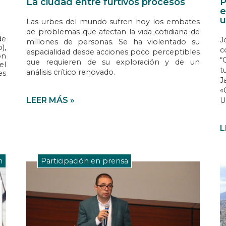
La ciudad entre furtivos procesos
P
e
u
Las urbes del mundo sufren hoy los embates
de problemas que afectan la vida cotidiana de
de
J
millones de personas. Se ha violentado su
),
c
espacialidad desde acciones poco perceptibles
on
“
que requieren de su exploración y de un
el
t
análisis crítico renovado.
es
J
«
LEER MÁS »
U
L
n
Participación en prensa