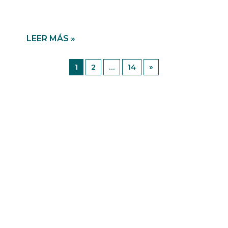
LEER MÁS »
1
2
…
14
»