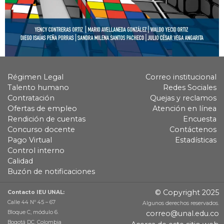
Régimen Legal
Correo institucional
Talento humano
Redes Sociales
Contratación
Quejas y reclamos
Ofertas de empleo
Atención en línea
Rendición de cuentas
Encuesta
Concurso docente
Contáctenos
Pago Virtual
Estadísticas
Control interno
Calidad
Buzón de notificaciones
© Copyright 2025
Contacto IEU UNAL:
Calle 44 Nº 45 – 67
Algunos derechos reservados.
Bloque C, módulo 6.
correo@unal.edu.co
Bogotá DC, Colombia