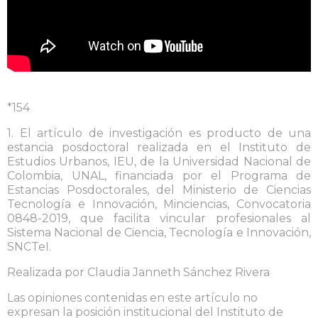
*154
1. El artículo de investigación es producto de una
estancia posdoctoral realizada en el Instituto de
Estudios Urbanos, IEU, de la Universidad Nacional de
Colombia, UNAL, financiada por el Programa de
Estancias Posdoctorales, del Ministerio de Ciencias
Tecnología e Innovación, Minciencias, Convocatoria
0848-2019, que facilita vincular profesionales al
Sistema Nacional de Ciencia, Tecnología e Innovación,
SNCTeI.
Realizada por Claudia Janneth Sánchez Rivera
Las opiniones contenidas en este artículo no
expresan la posición institucional del Instituto de