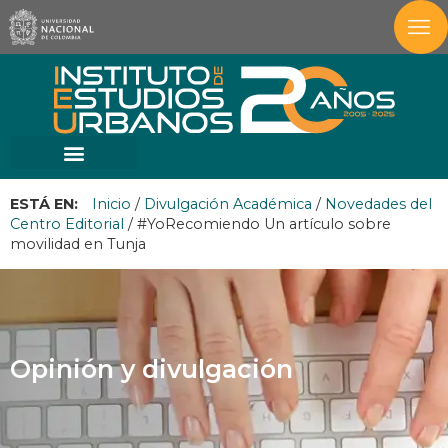
ESTÁ EN:
Inicio
/
Divulgación Académica
/
Novedades del
Centro Editorial
/
#YoRecomiendo Un artículo sobre
movilidad en Tunja
Opinión y divulgación