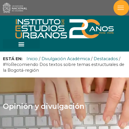
ESTÁ EN:
Inicio
/
Divulgación Académica
/
Destacados
/
#YoRecomiendo Dos textos sobre temas estructurales de
la Bogotá-región
Opinión y divulgación