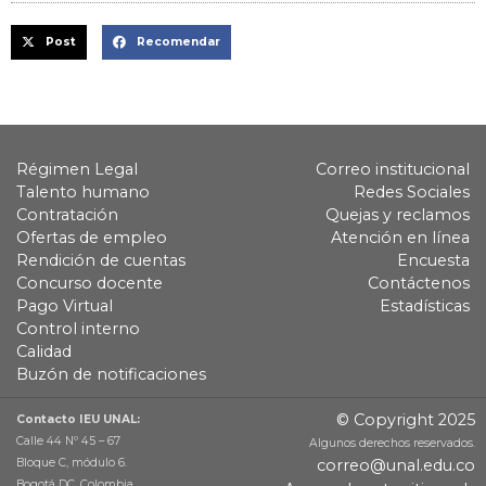
Post
Recomendar
Régimen Legal
Correo institucional
Talento humano
Redes Sociales
Contratación
Quejas y reclamos
Ofertas de empleo
Atención en línea
Rendición de cuentas
Encuesta
Concurso docente
Contáctenos
Pago Virtual
Estadísticas
Control interno
Calidad
Buzón de notificaciones
© Copyright 2025
Contacto IEU UNAL:
Calle 44 Nº 45 – 67
Algunos derechos reservados.
Bloque C, módulo 6.
correo@unal.edu.co
Bogotá DC, Colombia