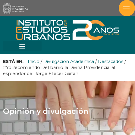
ESTÁ EN:
Inicio
/
Divulgación Académica
/
Destacados
/
#YoRecomiendo Del barrio la Divina Providencia, al
esplendor del Jorge Eliécer Gaitán
Opinión y divulgación