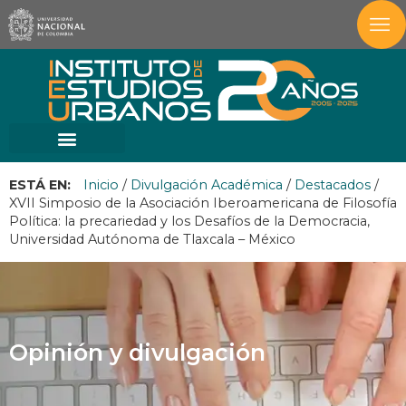
ESTÁ EN:
Inicio
/
Divulgación Académica
/
Destacados
/
XVII Simposio de la Asociación Iberoamericana de Filosofía
Política: la precariedad y los Desafíos de la Democracia,
Universidad Autónoma de Tlaxcala – México
Opinión y divulgación