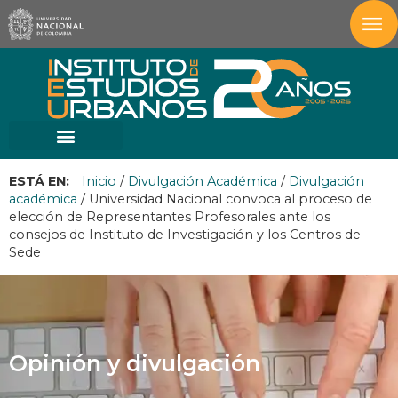
ESTÁ EN:
Inicio
/
Divulgación Académica
/
Divulgación
académica
/
Universidad Nacional convoca al proceso de
elección de Representantes Profesorales ante los
consejos de Instituto de Investigación y los Centros de
Sede
Opinión y divulgación