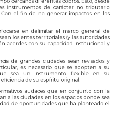
mpo cercanos diferentes cobros. Esto, desde
es instrumentos de carácter no tributario
s. Con el fin de no generar impactos en los
nfocarse en delimitar el marco general de
an los entes territoriales (y las autoridades
n acordes con su capacidad institucional y
ncia de grandes ciudades sean revisados y
ticular, es necesario que se adopten a su
r que sea un instrumento flexible en su
iciencia de su espíritu original.
normativos audaces que en conjunto con la
an a las ciudades en los espacios donde sea
ualdad de oportunidades que ha planteado el