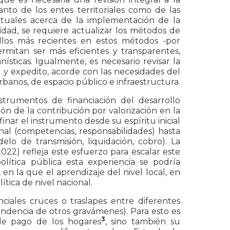
to de los entes territoriales como de las
ctuales acerca de la implementación de la
vidad, se requiere actualizar los métodos de
llos más recientes en estos métodos -por
mitan ser más eficientes y transparentes,
sticas. Igualmente, es necesario revisar la
 y expedito, acorde con las necesidades del
rbanos, de espacio público e infraestructura.
strumentos de financiación del desarrollo
ón de la contribución por valorización en la
inar el instrumento desde su espíritu inicial
onal (competencias, responsabilidades) hasta
delo de transmisión, liquidación, cobro). La
22) refleja este esfuerzo para escalar este
olítica pública esta experiencia se podría
en la que el aprendizaje del nivel local, en
ítica de nivel nacional.
nciales cruces o traslapes entre diferentes
endencia de otros gravámenes). Para esto es
3
 de pago de los hogares
, sino también su