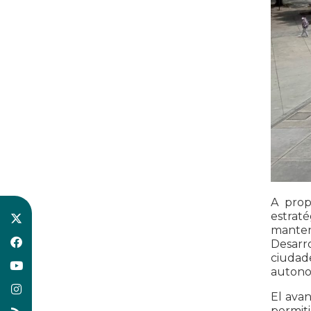
A prop
estrat
mantene
Desarr
ciudad
autonom
El avan
permit