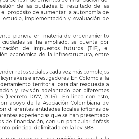
gestión de las ciudades. El resultado de las
n el propósito de aumentar la autonomía de
o el estudio, implementación y evaluación de
mento pionera en materia de ordenamiento
as ciudades se ha ampliado, se cuenta por
rización de impuestos futuros (TIF), el
ón económica de la infraestructura, entre
tender retos sociales cada vez más complejos
licymakers e investigadores. En Colombia, la
enamiento territorial para dar respuesta a
zación y revisión adelantado por diferentes
1
5 (Decreto 1077, 2015)
. En línea con esto,
, con apoyo de la Asociación Colombiana de
on diferentes entidades locales (oficinas de
 diferentes experiencias que se han presentado
 de financiación, con un particular énfasis
ento principal delimitado en la ley 388.
ue es necesaria una revisión integral a la