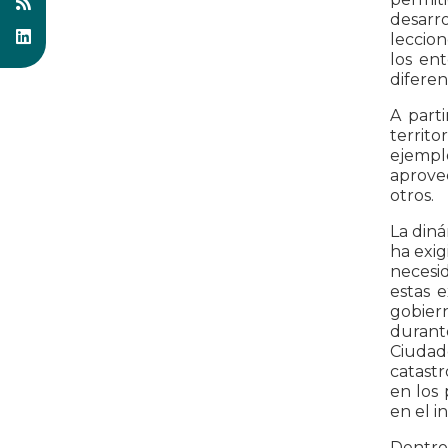
desarro
leccio
los ent
difere
A part
territ
ejempl
aprove
otros.
La diná
ha exig
necesi
estas e
gobier
durant
Ciudade
catastr
en los 
en el i
Dentro