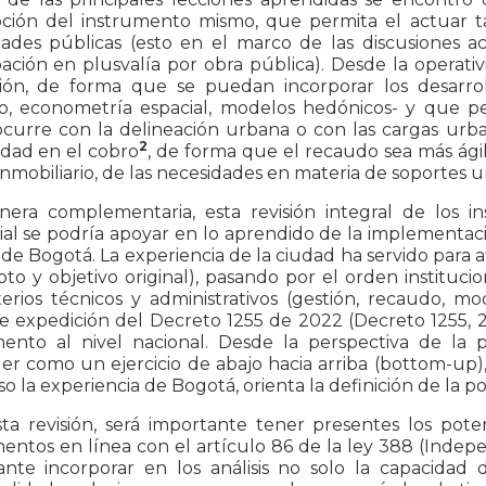
ción del instrumento mismo, que permita el actuar tan
dades públicas (esto en el marco de las discusiones a
pación en plusvalía por obra pública). Desde la operati
ción, de forma que se puedan incorporar los desarro
o, econometría espacial, modelos hedónicos- y que per
urre con la delineación urbana o con las cargas urbaní
2
lidad en el cobro
, de forma que el recaudo sea más ágil
inmobiliario, de las necesidades en materia de soportes u
era complementaria, esta revisión integral de los in
rial se podría apoyar en lo aprendido de la implementaci
de Bogotá. La experiencia de la ciudad ha servido para af
to y objetivo original), pasando por el orden instituci
terios técnicos y administrativos (gestión, recaudo, mo
e expedición del Decreto 1255 de 2022 (Decreto 1255, 20
mento al nivel nacional. Desde la perspectiva de la p
r como un ejercicio de abajo hacia arriba (bottom-up), 
so la experiencia de Bogotá, orienta la definición de la pol
ta revisión, será importante tener presentes los pote
entos en línea con el artículo 86 de la ley 388 (Indep
ante incorporar en los análisis no solo la capacidad