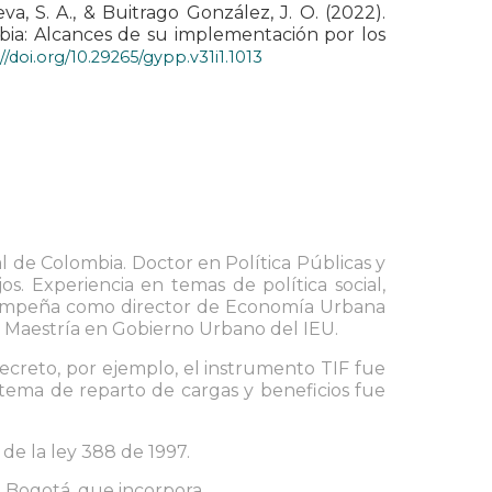
va, S. A., & Buitrago González, J. O. (2022).
bia: Alcances de su implementación por los
//doi.org/10.29265/gypp.v31i1.1013
 de Colombia. Doctor en Política Públicas y
jos. Experiencia en temas de política social,
esempeña como director de Economía Urbana
la Maestría en Gobierno Urbano del IEU.
creto, por ejemplo, el instrumento TIF fue
stema de reparto de cargas y beneficios fue
de la ley 388 de 1997.
n Bogotá, que incorpora