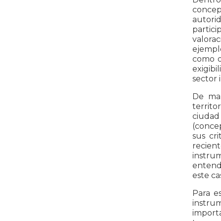
concep
autori
partici
valora
ejempl
como oc
exigibi
sector 
De man
territo
ciudad 
(concep
sus cri
recient
instru
entende
este ca
Para es
instrum
import