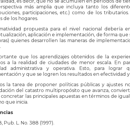
lidad, es decir, que no se acumulen en períodos de tie
rspectiva más amplia que incluya tanto los diferent
buciones, participaciones, etc.) como de los tributario
s de los hogares.
matividad propuesta para el nivel nacional debería e
ualización, aplicación e implementación, de forma que se
oras) quienes desarrollen las maneras de implementació
.
ortante que los aprendizajes obtenidos de la experie
dos a la realidad de ciudades de menor escala. En par
dad administrativa y operativa. Esto, para logra
ntación y que se logren los resultados en efectividad y ef
s la tarea de proponer políticas públicas y ajustes 
dación del catastro multipropósito que avanza, conviert
 concretar las principales apuestas en términos de ig
o que inicia.
ncias
, Pub. L. No. 388 (1997).