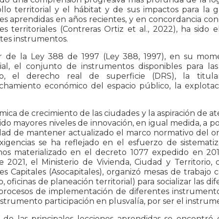
llo territorial y el hábitat y de sus impactos para la 
nes aprendidas en años recientes, y en concordancia co
es territoriales (Contreras Ortiz et al., 2022), ha sid
ntes instrumentos.
ir de la Ley 388 de 1997 (Ley 388, 1997), en su mo
orial, el conjunto de instrumentos disponibles para l
o, el derecho real de superficie (DRS), la titula
chamiento económico del espacio público, la explotaci
mica de crecimiento de las ciudades y la aspiración de a
ido mayores niveles de innovación, en igual medida, a po
dad de mantener actualizado el marco normativo del ord
xigencias se ha reflejado en el esfuerzo de sistemati
nos materializado en el decreto 1077 expedido en 201
e 2021, el Ministerio de Vivienda, Ciudad y Territorio
s Capitales (Asocapitales), organizó mesas de trabajo c
o, oficinas de planeación territorial) para socializar las
procesos de implementación de diferentes instrumentos
nstrumento participación en plusvalía, por ser el instrum
 de las principales lecciones aprendidas se encontró q