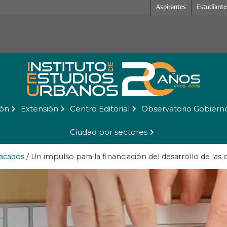
Aspirantes
Estudiante
ión
Extensión
Centro Editorial
Observatorio Gobiern
Ciudad por sectores
acados
/
Un impulso para la financiación del desarrollo de las 