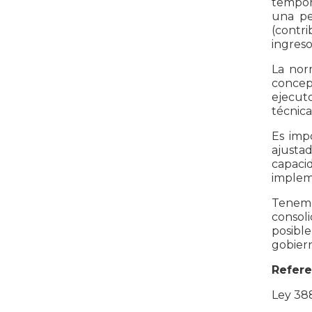
tempora
una pe
(contri
ingreso
La nor
concept
ejecut
técnica
Es imp
ajusta
capaci
impleme
Tenemo
consoli
posible
gobiern
Refere
Ley 388