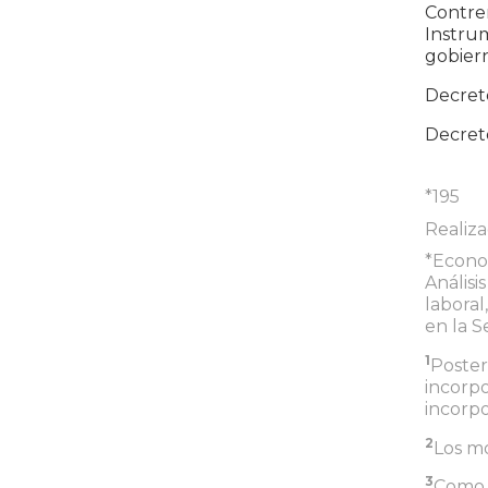
Contrer
Instru
gobiern
Decreto
Decreto
*195
Realiz
*Econom
Análisi
labora
en la S
1
Poster
incorpo
incorpo
2
Los mo
3
Como e