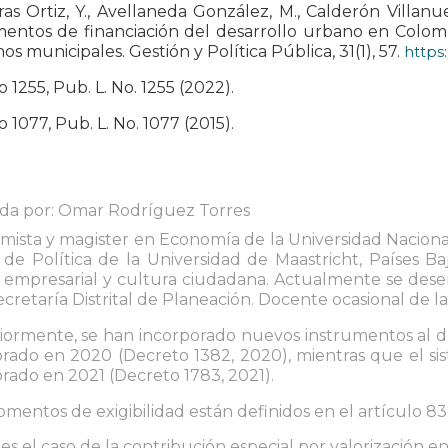
as Ortiz, Y., Avellaneda González, M., Calderón Villanue
mentos de financiación del desarrollo urbano en Colom
os municipales. Gestión y Política Pública, 31(1), 57.
https:
 1255, Pub. L. No. 1255 (2022).
 1077, Pub. L. No. 1077 (2015).
ada por: Omar Rodríguez Torres
ista y magister en Economía de la Universidad Nacional
s de Política de la Universidad de Maastricht, Países Ba
l, empresarial y cultura ciudadana. Actualmente se d
ecretaría Distrital de Planeación. Docente ocasional de 
iormente, se han incorporado nuevos instrumentos al de
rado en 2020 (Decreto 1382, 2020), mientras que el si
rado en 2021 (Decreto 1783, 2021).
mentos de exigibilidad están definidos en el artículo 83 
s el caso de la contribución especial por valorización e