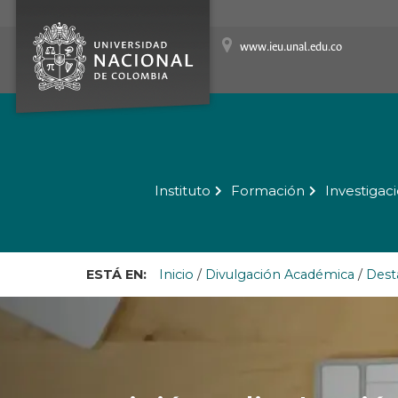
www.ieu.unal.edu.co
Instituto
Formación
Investigac
ESTÁ EN:
Inicio
/
Divulgación Académica
/
Dest