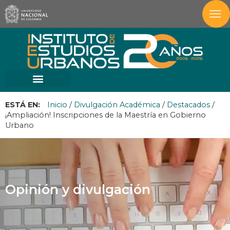
ESTÁ EN:
Inicio
/
Divulgación Académica
/
Destacados
/
¡Ampliación! Inscripciones de la Maestría en Gobierno
Urbano
Opinión y divulgación