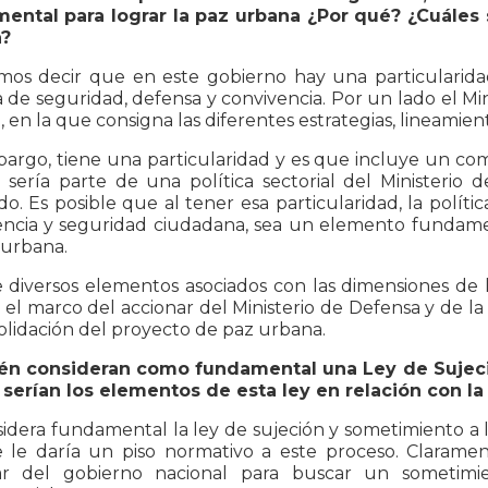
ental para lograr la paz urbana ¿Por qué? ¿Cuáles
?
os decir que en este gobierno hay una particularidad 
 de seguridad, defensa y convivencia. Por un lado el Mi
a, en la que consigna las diferentes estrategias, lineamie
bargo, tiene una particularidad y es que incluye un c
 sería parte de una política sectorial del Ministerio
do. Es posible que al tener esa particularidad, la polí
encia y seguridad ciudadana, sea un elemento fundamen
 urbana.
e diversos elementos asociados con las dimensiones d
el marco del accionar del Ministerio de Defensa y de la
olidación del proyecto de paz urbana.
n consideran como fundamental una Ley de Sujeció
 serían los elementos de esta ley en relación con la
idera fundamental la ley de sujeción y sometimiento a la
 le daría un piso normativo a este proceso. Claramen
ar del gobierno nacional para buscar un sometimi