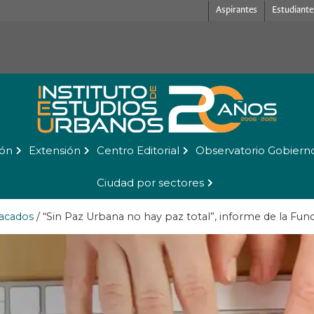
Aspirantes
Estudiante
ión
Extensión
Centro Editorial
Observatorio Gobiern
Ciudad por sectores
acados
/
“Sin Paz Urbana no hay paz total”, informe de la Fun