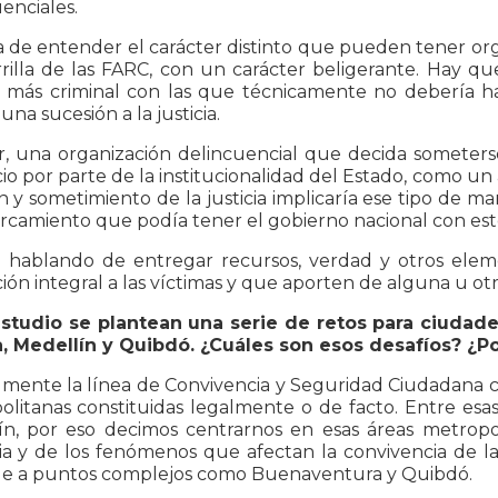
enciales.
ta de entender el carácter distinto que pueden tener o
rilla de las FARC, con un carácter beligerante. Hay qu
más criminal con las que técnicamente no debería ha
una sucesión a la justicia.
r, una organización delincuencial que decida someterse
io por parte de la institucionalidad del Estado, como un 
n y sometimiento de la justicia implicaría ese tipo de ma
rcamiento que podía tener el gobierno nacional con este
á hablando de entregar recursos, verdad y otros ele
ión integral a las víctimas y que aporten de alguna u ot
estudio se plantean una serie de retos para ciudade
, Medellín y Quibdó. ¿Cuáles son esos desafíos? ¿P
ente la línea de Convivencia y Seguridad Ciudadana ce
litanas constituidas legalmente o de facto. Entre esas
ín, por eso decimos centrarnos en esas áreas metropol
cia y de los fenómenos que afectan la convivencia de l
e a puntos complejos como Buenaventura y Quibdó.