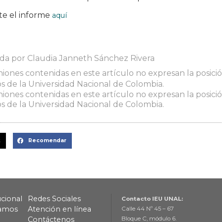
te el informe
aquí
ada por Claudia Janneth Sánchez Rivera
niones contenidas en este artículo no expresan la posición
 de la Universidad Nacional de Colombia.
niones contenidas en este artículo no expresan la posición
 de la Universidad Nacional de Colombia.
t
Recomendar
ucional
Redes Sociales
Contacto IEU UNAL:
lamos
Atención en línea
Calle 44 Nº 45 – 67
Contáctenos
Bloque C, módulo 6.