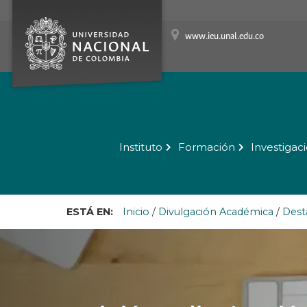
www.ieu.unal.edu.co
Instituto
Formación
Investigac
ESTÁ EN:
Inicio
/
Divulgación Académica
/
Dest