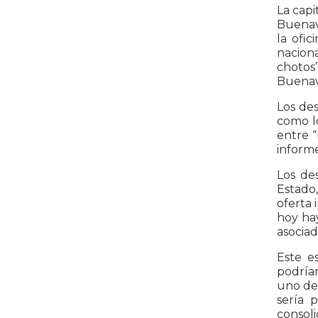
La capi
Buenav
la ofi
naciona
chotos”
Buenave
Los des
como l
entre “
informe
Los de
Estado,
oferta 
hoy hay
asociad
Este e
podría
uno de 
sería 
consoli