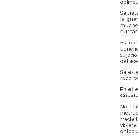
delincu
Se tra
la guer
mucho 
buscar 
Es deci
benefic
sujeció
del ace
Se est
reparac
En el 
Cúcuta
Normalm
metropo
Medell
violen
enfoqu