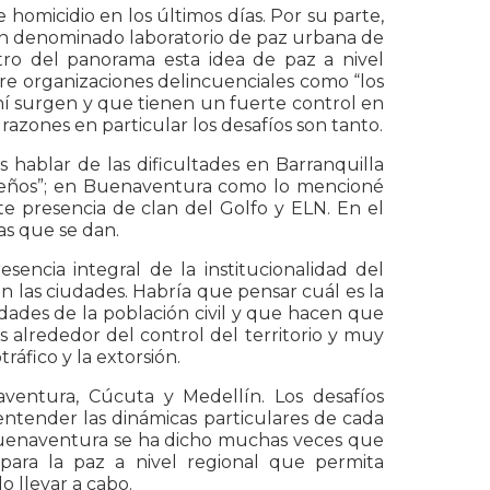
 homicidio en los últimos días. Por su parte,
an denominado laboratorio de paz urbana de
ntro del panorama esta idea de paz a nivel
re organizaciones delincuenciales como “los
hí surgen y que tienen un fuerte control en
zones en particular los desafíos son tanto.
 hablar de las dificultades en Barranquilla
steños”; en Buenaventura como lo mencioné
te presencia de clan del Golfo y ELN. En el
as que se dan.
encia integral de la institucionalidad del
n las ciudades. Habría que pensar cuál es la
sidades de la población civil y que hacen que
 alrededor del control del territorio y muy
ráfico y la extorsión.
entura, Cúcuta y Medellín. Los desafíos
ntender las dinámicas particulares de cada
e Buenaventura se ha dicho muchas veces que
 para la paz a nivel regional que permita
o llevar a cabo.