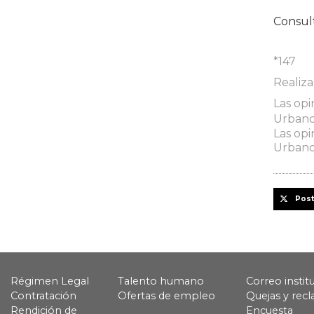
Consul
*147
Realiz
Las opi
Urbanos
Las opi
Urbanos
Pos
Régimen Legal
Talento humano
Correo instit
Contratación
Ofertas de empleo
Quejas y rec
Rendición de
Encuesta