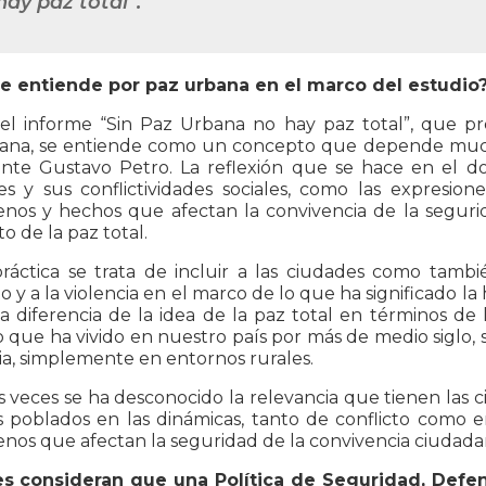
hay paz total”.
e entiende por paz urbana en el marco del estudio? 
el informe “Sin Paz Urbana no hay paz total”, que pr
ana, se entiende como un concepto que depende mucho
ente Gustavo Petro. La reflexión que se hace en el do
s y sus conflictividades sociales, como las expresiones
nos y hechos que afectan la convivencia de la segurid
o de la paz total.
ráctica se trata de incluir a las ciudades como tambi
to y a la violencia en el marco de lo que ha significado la
la diferencia de la idea de la paz total en términos de 
que ha vivido en nuestro país por más de medio siglo, si
ia, simplemente en entornos rurales.
veces se ha desconocido la relevancia que tienen las c
s poblados en las dinámicas, tanto de conflicto como e
os que afectan la seguridad de la convivencia ciudadan
s consideran que una Política de Seguridad, Defe