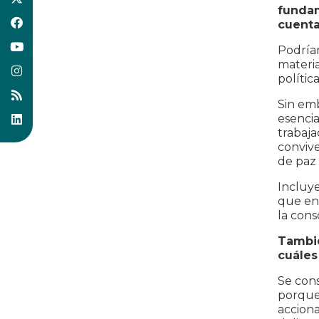
fundam
cuenta
Podríam
materia
polític
Sin em
esencia
trabaja
conviv
de paz
Incluy
que en 
la cons
Tambié
cuáles
Se cons
porque
accion