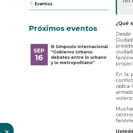
no 
Eventos
¿Qué s
Próximos eventos
Desde 
Ciudad
presid
III Simposio Internacional
SEP
ciudade
“Gobierno Urbano:
16
debates entre lo urbano
fenóme
y lo metropolitano”
proyect
En la p
conflic
radica 
armado 
violenc
Muchas 
centro
fenómen
Ustede