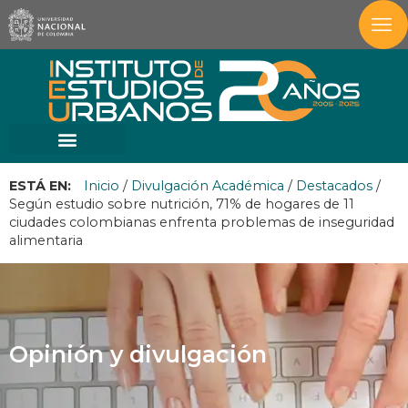
ESTÁ EN:
Inicio
/
Divulgación Académica
/
Destacados
/
Según estudio sobre nutrición, 71% de hogares de 11
ciudades colombianas enfrenta problemas de inseguridad
alimentaria
Opinión y divulgación