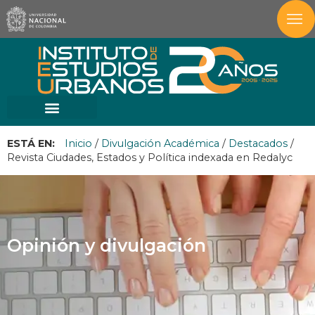
ESTÁ EN:
Inicio
/
Divulgación Académica
/
Destacados
/
Revista Ciudades, Estados y Política indexada en Redalyc
Opinión y divulgación