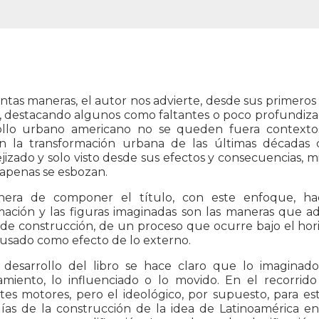
intas maneras, el autor nos advierte, desde sus primeros 
, destacando algunos como faltantes o poco profundizado
ollo urbano americano no se queden fuera contextos
n la transformación urbana de las últimas décadas 
izado y solo visto desde sus efectos y consecuencias, mi
 apenas se esbozan.
era de componer el título, con este enfoque, ha
mación y las figuras imaginadas son las maneras que 
de construcción, de un proceso que ocurre bajo el hori
ausado como efecto de lo externo.
 desarrollo del libro se hace claro que lo imagina
amiento, lo influenciado o lo movido. En el recorrid
ntes motores, pero el ideológico, por supuesto, para e
gías de la construcción de la idea de Latinoamérica 