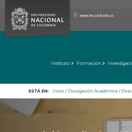
www.ieu.unal.edu.co
Instituto
Formación
Investigac
ESTÁ EN:
Inicio
/
Divulgación Académica
/
Dest