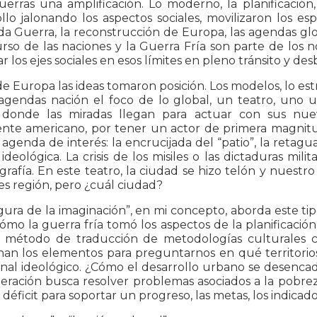
erras una amplificación. Lo moderno, la planificación, 
llo jalonando los aspectos sociales, movilizaron los esp
 Guerra, la reconstrucción de Europa, las agendas glob
curso de las naciones y la Guerra Fría son parte de lo
r los ejes sociales en esos límites en pleno tránsito y d
e Europa las ideas tomaron posición. Los modelos, lo estr
 agendas nación el foco de lo global, un teatro, uno 
donde las miradas llegan para actuar con sus nue
ente americano, por tener un actor de primera magnitu
 agenda de interés: la encrucijada del “patio”, la retaguar
ideológica. La crisis de los misiles o las dictaduras mil
rafía. En este teatro, la ciudad se hizo telón y nuestr
s región, pero ¿cuál ciudad?
gura de la imaginación”, en mi concepto, aborda este tip
cómo la guerra fría tomó los aspectos de la planificación
o método de traducción de metodologías culturales c
nan los elementos para preguntarnos en qué territorios 
nal ideológico. ¿Cómo el desarrollo urbano se desencad
eración busca resolver problemas asociados a la pobre
 déficit para soportar un progreso, las metas, los indica