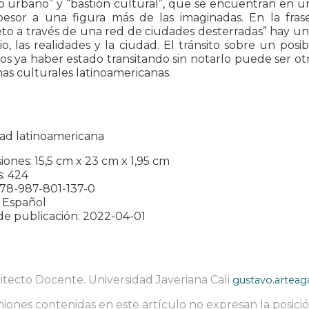
urbano” y “bastión cultural”, que se encuentran en una
pesor a una figura más de las imaginadas. En la fras
o a través de una red de ciudades desterradas” hay una
rio, las realidades y la ciudad. El tránsito sobre un p
 ya haber estado transitando sin notarlo puede ser otr
nas culturales latinoamericanas.
dad latinoamericana
ones: 15,5 cm x 23 cm x 1,95 cm
: 424
978-987-801-137-0
 Español
de publicación: 2022-04-01
itecto Docente. Universidad Javeriana Cali
gustavo.arteag
niones contenidas en este artículo no expresan la posición