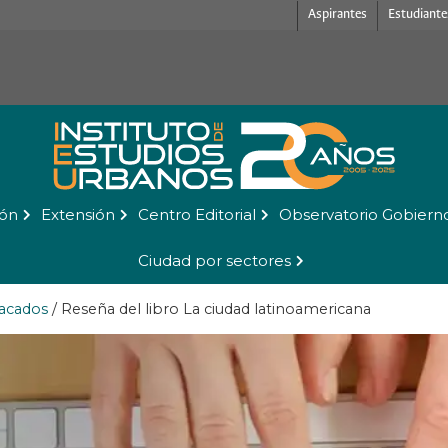
Aspirantes
Estudiante
ión
Extensión
Centro Editorial
Observatorio Gobiern
Ciudad por sectores
acados
/
Reseña del libro La ciudad latinoamericana