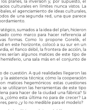
los planes, la inversión y, por supuesto, el
acios culturales en límites nunca vistos. La
ales, el agenciamiento de ideas culturales,
s nodos de una segunda red, una que parece
esbordamiento.
atégico, sumados a la idea del plan, hicieron
usado como marco para hacer referencia al
vas formas. Como lo propone Gorelik, el
d en este horizonte, colocó a su sur en un
dia, el flanco débil, la frontera de acción, la
itares serían algunos matices de este tipo de
o hemisferio, una sala más en el conjunto de
o de cuestión. A qué realidades llegaron las
 y la asistencia técnica; cómo la cooperación
on matices hegemónicos: estas cuestiones
se utilizaron las herramientas de este tipo
ena para hacer de la ciudad una fábrica? Si
za, ¿cómo esta última no para de crecer? La
dores, pero ¿y lo no medible para el modelo?