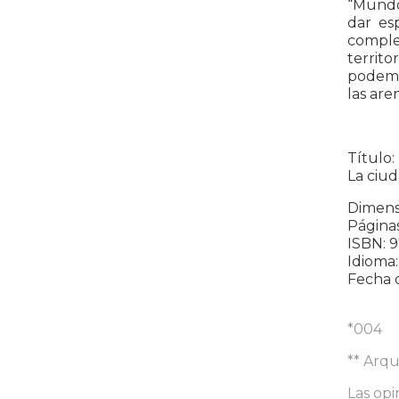
“Mundo 
dar es
complet
territo
podemos
las are
Título:
La ciu
Dimensi
Páginas
ISBN: 
Idioma:
Fecha 
*004
** Arqu
Las opi