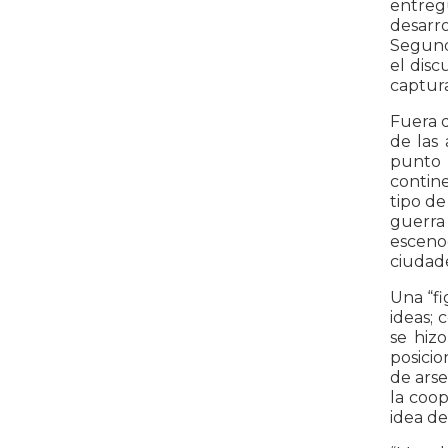
entregu
desarro
Segunda
el dis
captura
Fuera d
de las
punto 
contin
tipo de
guerra 
escenog
ciudade
Una “fi
ideas; 
se hiz
posicio
de arse
la coop
idea de