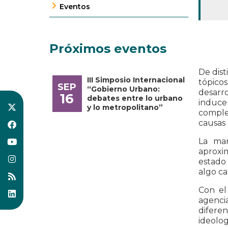
Eventos
Próximos eventos
De dist
III Simposio Internacional
tópicos
SEP
“Gobierno Urbano:
desarr
16
debates entre lo urbano
induce
y lo metropolitano”
complej
causas
La man
aproxi
estado 
algo c
Con el
agenci
difere
ideolo