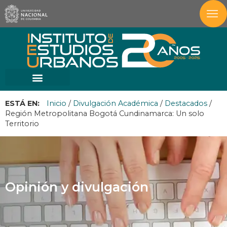
ESTÁ EN:
Inicio
/
Divulgación Académica
/
Destacados
/
Región Metropolitana Bogotá Cundinamarca: Un solo
Territorio
Opinión y divulgación