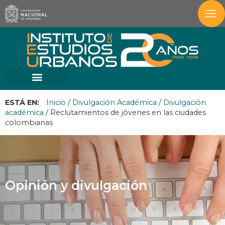
ESTÁ EN:
Inicio
/
Divulgación Académica
/
Divulgación
académica
/
Reclutamientos de jóvenes en las ciudades
colombianas
Opinión y divulgación