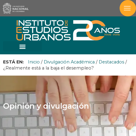
ESTÁ EN:
Inicio
/
Divulgación Académica
/
Destacados
/
¿Realmente está a la baja el desempleo?
Opinión y divulgación