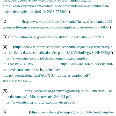
, 
por-que-sigue-cayendo-y-como-esta-la-informalidad-582166
https://www.eltiempo.com/economia/sectores/ciudades-de-colombia-con-
  )
mayor-desempleo-en-abril-de-2023-773460
[2] (
https://www.portafolio.co/economia/finanzas/economia-2023-
 )
fedesarrollo-muestra-preocupacion-por-complicaciones-este-ano-576806
[3] ( 
 )
https://sitios.dane.gov.co/revista_ib/html_r6/articulo5_r6.html
[4] (
https://www.lainformacion.com/economia-negocios-y-finanzas/que-
) 
son-los-datos-desestacionalizados-del-paro_SJjUVhzbuEvgwSnNH5KSq6/
https://www.reuters.com/article/economia-mexico-empleo-
, 
idLTAKBN28Y1BW
https://www.ine.gob.cl/docs/default-
source/documentos-de-trabajo/documento-de-
trabajo_desestacionalizaci%C3%B3n-de-series-empleo.pdf?
sfvrsn=bb24d4eb_2
[5] 
https://www.ilo.org/wcmsp5/groups/public/—americas/—ro-
 , 
lima/documents/publication/wcms_244404.pdf
 )
https://www.oitcinterfor.org/taxonomy/term/3366
[6] (
https://www.ilo.org/wcmsp5/groups/public/—ed_emp/—