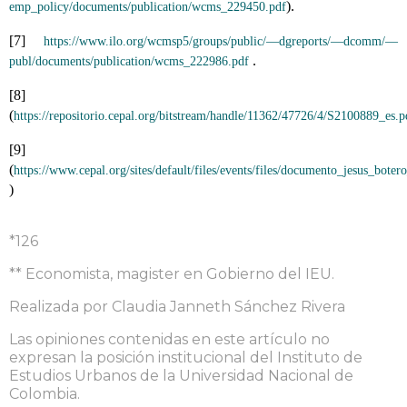
).
emp_policy/documents/publication/wcms_229450.pdf
[7] 
https://www.ilo.org/wcmsp5/groups/public/—dgreports/—dcomm/—
 .
publ/documents/publication/wcms_222986.pdf
[8] 
(
https://repositorio.cepal.org/bitstream/handle/11362/47726/4/S2100889_es.p
[9]
(
https://www.cepal.org/sites/default/files/events/files/documento_jesus_bote
)
*126
** Economista, magister en Gobierno del IEU.
Realizada por Claudia Janneth Sánchez Rivera
Las opiniones contenidas en este artículo no
expresan la posición institucional del Instituto de
Estudios Urbanos de la Universidad Nacional de
Colombia.