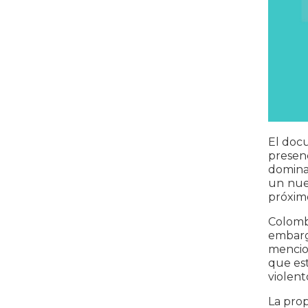
El docu
presen
domina
un nue
próxim
Colomb
embarg
mencio
que est
violent
La prop