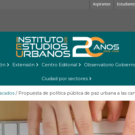
Aspirantes
Estudiante
ión
Extensión
Centro Editorial
Observatorio Gobiern
Ciudad por sectores
acados
/
Propuesta de política pública de paz urbana a las c