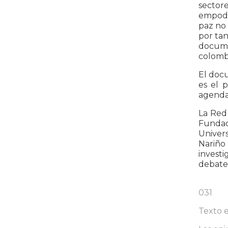
sectore
empoder
paz no 
por tan
docume
colomb
El doc
es el 
agenda 
La Red
Fundada
Univers
Nariño 
investi
debate 
031
Texto 