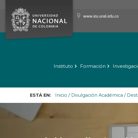
www.ieu.unal.edu.co
Instituto
Formación
Investigac
ESTÁ EN:
Inicio
/
Divulgación Académica
/
Dest