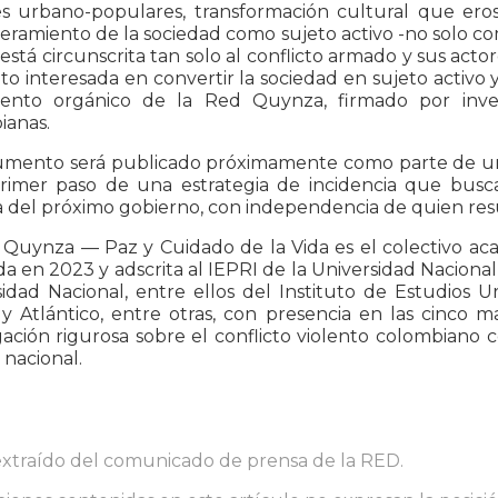
s urbano-populares, transformación cultural que erosio
amiento de la sociedad como sujeto activo -no solo como
está circunscrita tan solo al conflicto armado y sus acto
to interesada en convertir la sociedad en sujeto activo 
nto orgánico de la Red Quynza, firmado por inves
ianas.
umento será publicado próximamente como parte de un l
primer paso de una estrategia de incidencia que bus
del próximo gobierno, con independencia de quien resu
 Quynza — Paz y Cuidado de la Vida es el colectivo ac
 en 2023 y adscrita al IEPRI de la Universidad Nacional,
idad Nacional, entre ellos del Instituto de Estudios Ur
y Atlántico, entre otras, con presencia en las cinco 
gación rigurosa sobre el conflicto violento colombiano c
nacional.
extraído del comunicado de prensa de la RED.