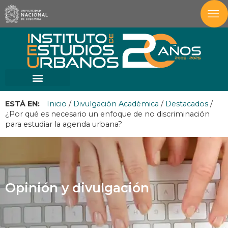
ESTÁ EN:
Inicio
/
Divulgación Académica
/
Destacados
/
¿Por qué es necesario un enfoque de no discriminación
para estudiar la agenda urbana?
Opinión y divulgación