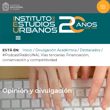
ESTÁ EN:
Inicio
/
Divulgación Académica
/
Destacados
/
#PodcastRadioUNAL Vías terciarias: Financiación,
conservación y competitividad
Opinión y divulgación