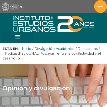
ESTÁ EN:
Inicio
/
Divulgación Académica
/
Destacados
/
#PodcastRadioUNAL Popayán: entre la conflictividad y el
desarrollo
Opinión y divulgación