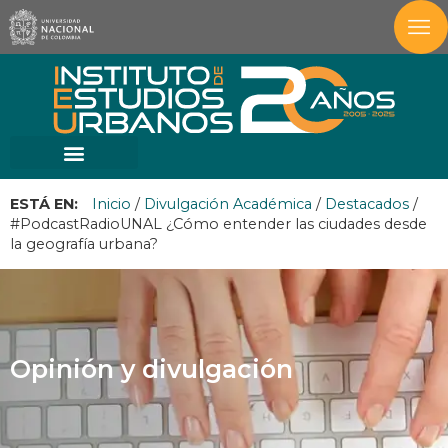
ESTÁ EN:
Inicio
/
Divulgación Académica
/
Destacados
/
#PodcastRadioUNAL ¿Cómo entender las ciudades desde
la geografía urbana?
Opinión y divulgación