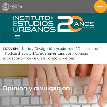
ESTÁ EN:
Inicio
/
Divulgación Académica
/
Destacados
/
#PodcastRadioUNAL Buenaventura: conflictividad
socioeconómica de un laboratorio de paz
Opinión y divulgación