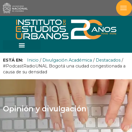
ESTÁ EN:
Inicio
/
Divulgación Académica
/
Destacados
/
#PodcastRadioUNAL Bogotá una ciudad congestionada a
causa de su densidad
Opinión y divulgación