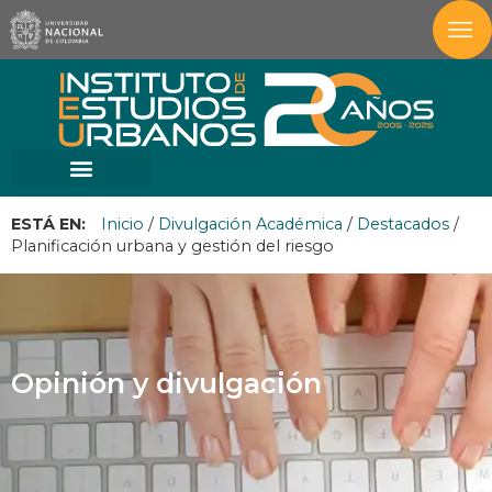
ESTÁ EN:
Inicio
/
Divulgación Académica
/
Destacados
/
Planificación urbana y gestión del riesgo
Opinión y divulgación