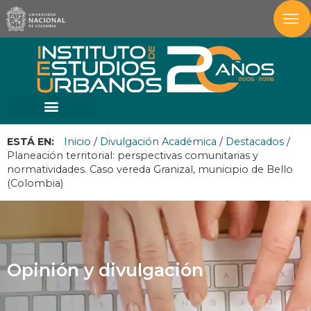
ESTÁ EN:
Inicio
/
Divulgación Académica
/
Destacados
/
Planeación territorial: perspectivas comunitarias y
normatividades. Caso vereda Granizal, municipio de Bello
(Colombia)
Opinión y divulgación