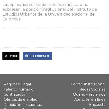
Las opiniones contenidas en este artículo no
expresan la posición institucional del Instituto de
Estudios Urbanos de la Universidad Nacional de
Colombia.
Post
Recomendar
Régimen Legal
Correo institucional
Talento humano
Redes Sociales
Contratación
Quejas y reclamos
Ofertas de empleo
Atención en línea
Rendición de cuentas
Encuesta